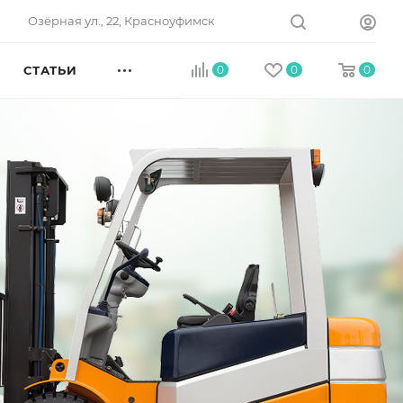
Озёрная ул., 22, Красноуфимск
СТАТЬИ
0
0
0